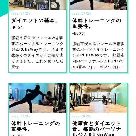
07/25
07/25
2022/
2022/
ダイエットの基本。
体幹トレーニングの
重要性。
BLOG
BLOG
那覇市安里ゆいレール牧志駅
前のパーソナルトレーニング
那覇市安里ゆいレール牧志駅
ジムRUNaWayです。 今まで
前のパーソナルトレーニング
数多くのダイエット方法が出
ジムRUNaWayです。 那覇市
てきました。これを食べたら
内のパーソナルジムRUNaWa
痩せ...
yの森本です。 当ジムでは...
07/25
08/25
2022/
2022/
体幹トレーニングの
健康食とダイエット
重要性。
食。那覇のパーソナ
ルジムRUNaWay