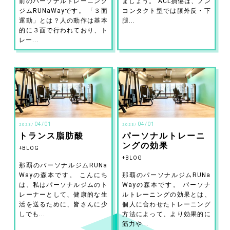
前のパーソナルトレーニング
ましょう。 ACL損傷は、ノン
ジムRUNaWayです。 「３面
コンタクト型では膝外反・下
運動」とは？人の動作は基本
腿...
的に３面で行われており、ト
レー...
04/01
04/01
2023/
2023/
トランス脂肪酸
パーソナルトレーニ
ングの効果
BLOG
BLOG
那覇のパーソナルジムRUNa
Wayの森本です。 こんにち
那覇のパーソナルジムRUNa
は、私はパーソナルジムのト
Wayの森本です。 パーソナ
レーナーとして、健康的な生
ルトレーニングの効果とは、
活を送るために、皆さんに少
個人に合わせたトレーニング
しでも...
方法によって、より効果的に
筋力や...