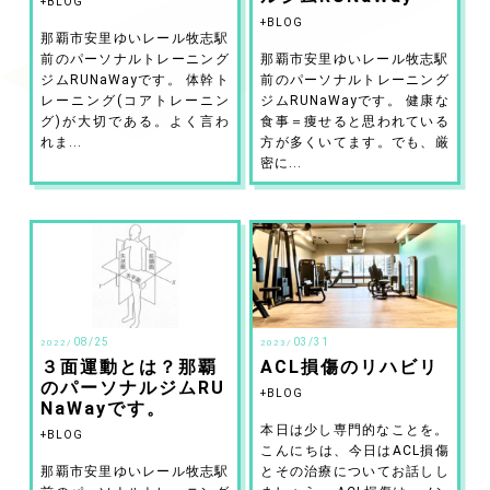
BLOG
BLOG
那覇市安里ゆいレール牧志駅
前のパーソナルトレーニング
那覇市安里ゆいレール牧志駅
ジムRUNaWayです。 体幹ト
前のパーソナルトレーニング
レーニング(コアトレーニン
ジムRUNaWayです。 健康な
グ)が大切である。よく言わ
食事＝痩せると思われている
れま...
方が多くいてます。でも、厳
密に...
08/25
03/31
2022/
2023/
３面運動とは？那覇
ACL損傷のリハビリ
のパーソナルジムRU
BLOG
NaWayです。
本日は少し専門的なことを。
BLOG
こんにちは、今日はACL損傷
那覇市安里ゆいレール牧志駅
とその治療についてお話しし