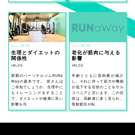
04/03
04/05
2023/
2023/
生理とダイエットの
老化が筋肉に与える
関係性
影響
BLOG
BLOG
那覇のパーソナルジムRUNa
年齢とともに筋肉量が減少
Wayの森本です。 皆さんは
し、それに伴って筋力や機能
ご存知でしょうか、生理中に
が低下する症状のことをサル
もトレーニングをすること
コペニアと言います。この症
で、ダイエットや健康に良い
状は、高齢者に多く見られ、
影響を与...
骨粗鬆症や転...